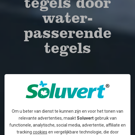
tegels door
water­
passerende
tegels
Om u beter van dienst te kunnen zijn en voor het tonen van
relevante advertenties, maakt
Soluvert
gebruik van
functionele, analytische, social media, advertentie, affiliate en
tracking
cookies
en vergelijkbare technologie, die door